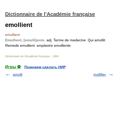
Dictionnaire de l'Académie française
emollient
emollient
Emollient, [emolli]ente
. adj. Terme de medecine. Qui amollit.
Remede emollient. emplastre emolliente
.
Dictionnaire de l'Académie française
.
1964
.
Игры ⚽
Поможем сделать НИР
amolli
mollifier