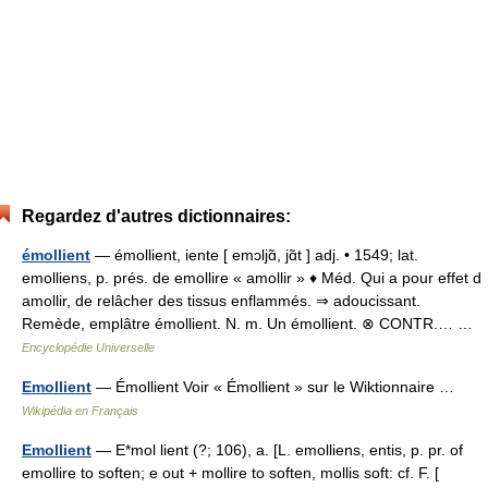
Regardez d'autres dictionnaires:
émollient
— émollient, iente [ emɔljɑ̃, jɑ̃t ] adj. • 1549; lat.
emolliens, p. prés. de emollire « amollir » ♦ Méd. Qui a pour effet d
amollir, de relâcher des tissus enflammés. ⇒ adoucissant.
Remède, emplâtre émollient. N. m. Un émollient. ⊗ CONTR.… …
Encyclopédie Universelle
Emollient
— Émollient Voir « Émollient » sur le Wiktionnaire …
Wikipédia en Français
Emollient
— E*mol lient (?; 106), a. [L. emolliens, entis, p. pr. of
emollire to soften; e out + mollire to soften, mollis soft: cf. F. [