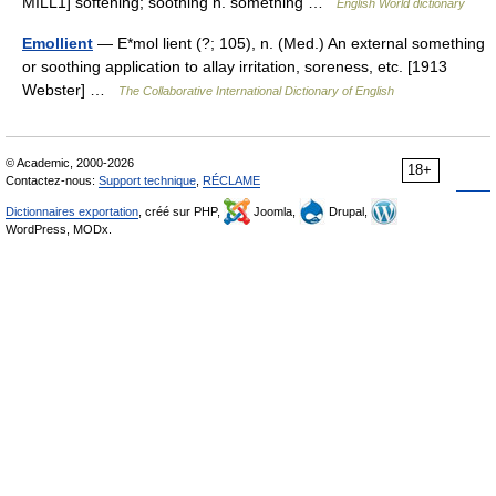
MILL1] softening; soothing n. something …
English World dictionary
Emollient
— E*mol lient (?; 105), n. (Med.) An external something
or soothing application to allay irritation, soreness, etc. [1913
Webster] …
The Collaborative International Dictionary of English
© Academic, 2000-2026
18+
Contactez-nous:
Support technique
,
RÉCLAME
Dictionnaires exportation
, créé sur PHP,
Joomla,
Drupal,
WordPress, MODx.