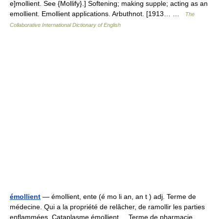
e]mollient. See {Mollify}.] Softening; making supple; acting as an
emollient. Emollient applications. Arbuthnot. [1913… …
The
Collaborative International Dictionary of English
émollient
— émollient, ente (é mo li an, an t ) adj. Terme de
médecine. Qui a la propriété de relâcher, de ramollir les parties
enflammées. Cataplasme émollient. Terme de pharmacie.