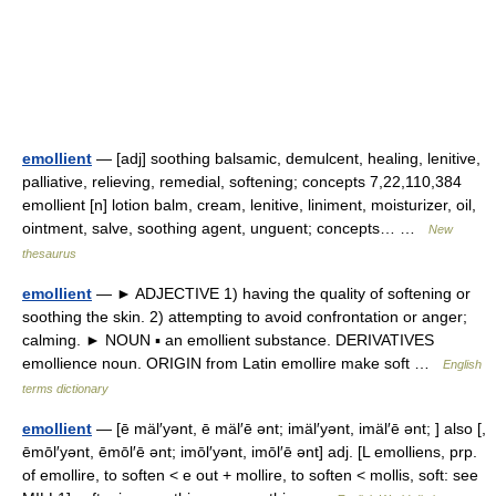
emollient
— [adj] soothing balsamic, demulcent, healing, lenitive,
palliative, relieving, remedial, softening; concepts 7,22,110,384
emollient [n] lotion balm, cream, lenitive, liniment, moisturizer, oil,
ointment, salve, soothing agent, unguent; concepts… …
New
thesaurus
emollient
— ► ADJECTIVE 1) having the quality of softening or
soothing the skin. 2) attempting to avoid confrontation or anger;
calming. ► NOUN ▪ an emollient substance. DERIVATIVES
emollience noun. ORIGIN from Latin emollire make soft …
English
terms dictionary
emollient
— [ē mäl′yənt, ē mäl′ē ənt; imäl′yənt, imäl′ē ənt; ] also [,
ēmōl′yənt, ēmōl′ē ənt; imōl′yənt, imōl′ē ənt] adj. [L emolliens, prp.
of emollire, to soften < e out + mollire, to soften < mollis, soft: see