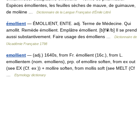
Espèces émollientes, les feuilles sèches de mauve, de guimauve,
de molène …
Dictionnaire de la Langue Française d'Émile Littré
émollient
— ÉMOLLIENT, ENTE. adj. Terme de Médecine. Qui
amollit. Remède émollient. Emplâtre émollient. [b]f♛/b] Il se prend
aussi substantivement. Faire usage des émolliens …
Dictionnaire de
l'Académie Française 1798
emollient
— (adj.) 1640s, from Fr. émollient (16c.), from L.
emollientem (nom. emolliens), prp. of emollire soften, from ex out
(see EX (Cf. ex )) + mollire soften, from mollis soft (see MELT (Cf
…
Etymology dictionary